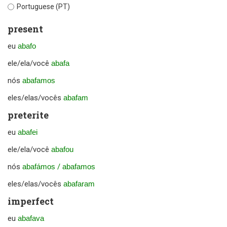
Portuguese (PT)
present
eu
abafo
ele/ela/você
abafa
nós
abafamos
eles/elas/vocês
abafam
preterite
eu
abafei
ele/ela/você
abafou
nós
abafámos
/
abafamos
eles/elas/vocês
abafaram
imperfect
eu
abafava