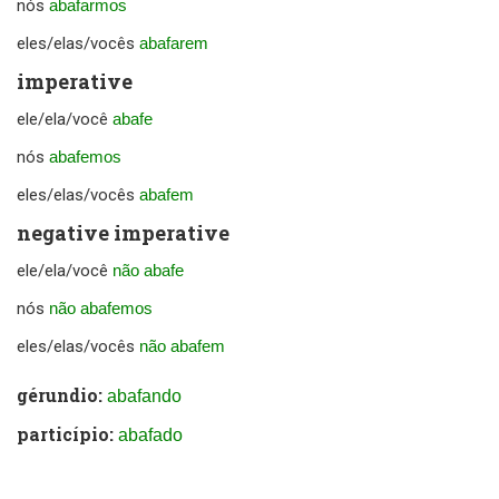
nós
abafarmos
eles/elas/vocês
abafarem
imperative
ele/ela/você
abafe
nós
abafemos
eles/elas/vocês
abafem
negative imperative
ele/ela/você
não abafe
nós
não abafemos
eles/elas/vocês
não abafem
gérundio:
abafando
particípio:
abafado