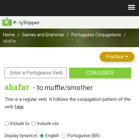
Home
Games and Grammar
Portuguese Conjugations
abafar
Practice
CONJUGATE
abafar
- to muffle/smother
This is a regular verb. It follows the conjugation pattern of the
verb
falar
.
Include tu
Include vós
Display tenses in:
English
Portuguese (BR)