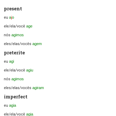
present
eu
a
j
o
ele/ela/você
age
nós
agimos
eles/elas/vocês
agem
preterite
eu
agi
ele/ela/você
agiu
nós
agimos
eles/elas/vocês
agiram
imperfect
eu
agia
ele/ela/você
agia