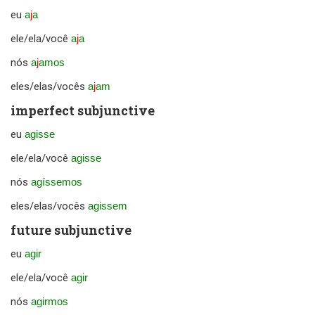
eu
a
j
a
ele/ela/você
a
j
a
nós
a
j
amos
eles/elas/vocês
a
j
am
imperfect subjunctive
eu
agisse
ele/ela/você
agisse
nós
agíssemos
eles/elas/vocês
agissem
future subjunctive
eu
agir
ele/ela/você
agir
nós
agirmos