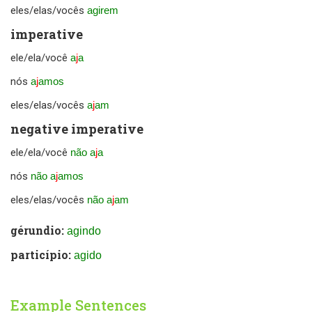
eles/elas/vocês
agirem
imperative
ele/ela/você
a
j
a
nós
a
j
amos
eles/elas/vocês
a
j
am
negative imperative
ele/ela/você
não a
j
a
nós
não a
j
amos
eles/elas/vocês
não a
j
am
gérundio:
agindo
particípio:
agido
Example Sentences