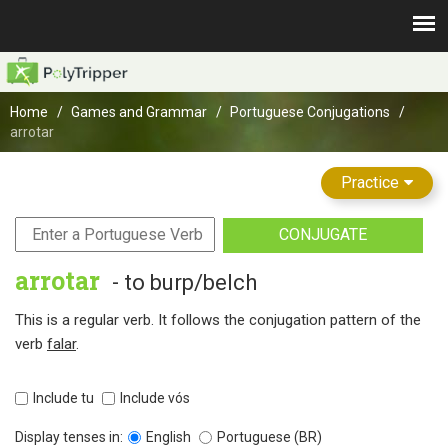
Home
Games and Grammar
Portuguese Conjugations
arrotar
Practice
CONJUGATE
arrotar
- to burp/belch
This is a regular verb. It follows the conjugation pattern of the
verb
falar
.
Include tu
Include vós
Display tenses in:
English
Portuguese (BR)