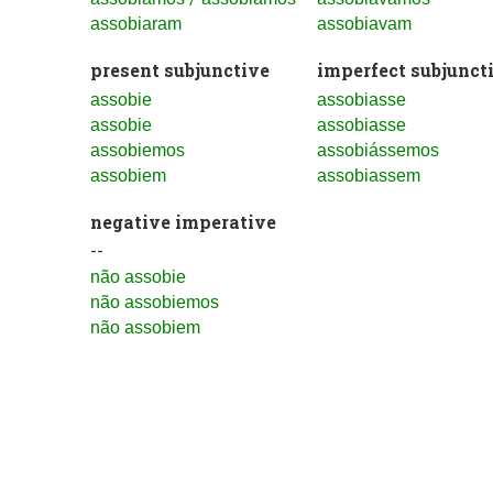
assobiaram
assobiavam
present subjunctive
imperfect subjunct
assobie
assobiasse
assobie
assobiasse
assobiemos
assobiássemos
assobiem
assobiassem
negative imperative
--
não assobie
não assobiemos
não assobiem