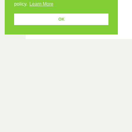
policy.
Learn More
OK
USEF
Because human students need human
teachers.
Find a