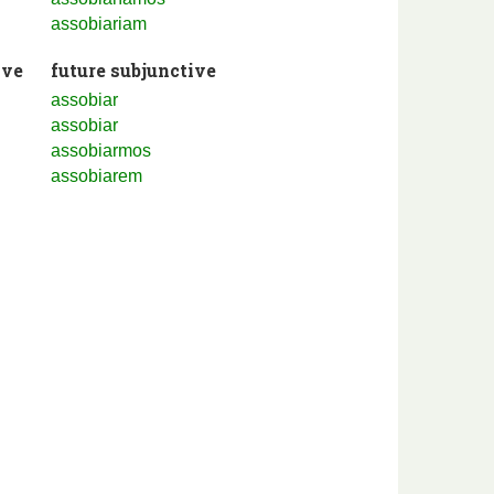
assobiariam
ive
future subjunctive
assobiar
assobiar
assobiarmos
assobiarem