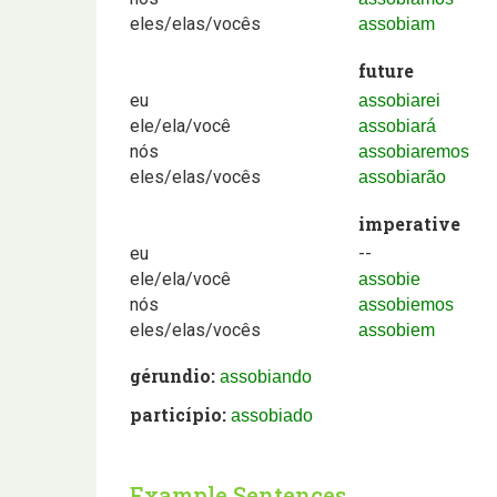
eles/elas/vocês
assobiam
future
eu
assobiarei
ele/ela/você
assobiará
nós
assobiaremos
eles/elas/vocês
assobiarão
imperative
eu
--
ele/ela/você
assobie
nós
assobiemos
eles/elas/vocês
assobiem
gérundio:
assobiando
particípio:
assobiado
Example Sentences