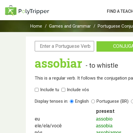
FIND A TEAC
Home
Games and Grammar
Portuguese Conju
CONJUG
assobiar
- to whistle
This is a regular verb. It follows the conjugation p
Include tu
Include vós
Display tenses in:
English
Portuguese (BR)
present
eu
assobio
ele/ela/você
assobia
nós
assobiamos