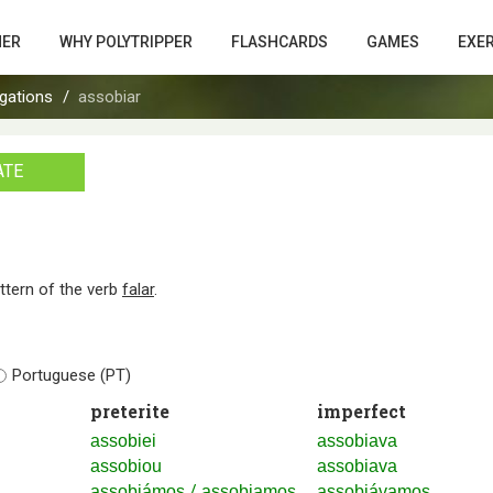
HER
WHY POLYTRIPPER
FLASHCARDS
GAMES
EXE
gations
assobiar
ATE
attern of the verb
falar
.
Portuguese (PT)
preterite
imperfect
assobiei
assobiava
assobiou
assobiava
/
assobiámos
assobiamos
assobiávamos