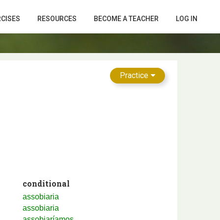
RCISES
RESOURCES
BECOME A TEACHER
LOG IN
Practice
conditional
assobiaria
assobiaria
assobiaríamos