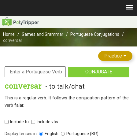
Home
Games and Grammar
Portuguese Conjugations
conversar
Practice
CONJUGATE
conversar
- to talk/chat
This is a regular verb. It follows the conjugation pattern of the
verb
falar
.
Include tu
Include vós
Display tenses in:
English
Portuguese (BR)