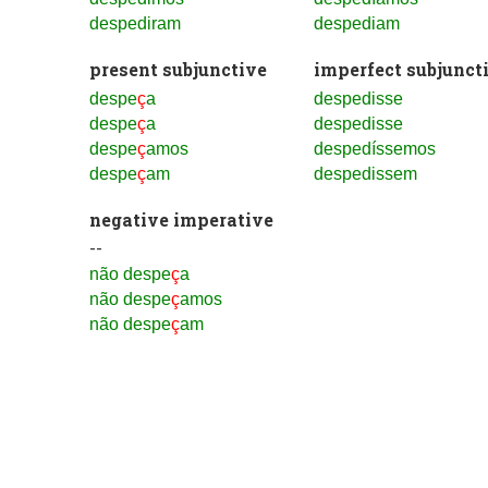
despediram
despediam
present subjunctive
imperfect subjunct
despe
ç
a
despedisse
despe
ç
a
despedisse
despe
ç
amos
despedíssemos
despe
ç
am
despedissem
negative imperative
--
não despe
ç
a
não despe
ç
amos
não despe
ç
am