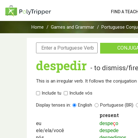
FIND A TEAC
Home
Games and Grammar
Portuguese Conju
CONJUG
despedir
- to dismiss/fir
This is an irregular verb. It follows the conjugatio
Include tu
Include vós
Display tenses in:
English
Portuguese (BR)
present
eu
despe
ç
o
ele/ela/você
despede
nós
despedimos