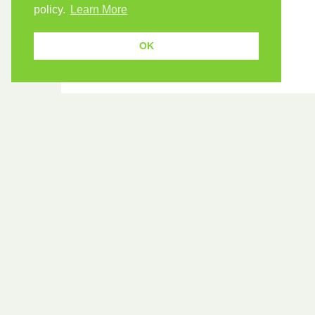
policy.
Learn More
OK
USEF
Because human students need human
teachers.
Find a