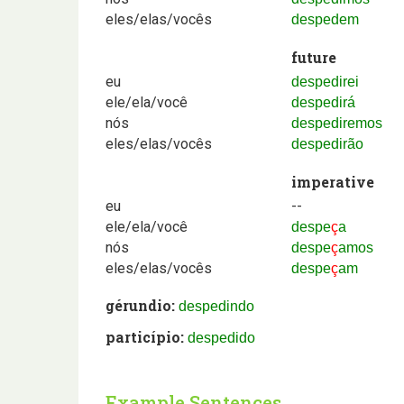
eles/elas/vocês
despedem
future
eu
despedirei
ele/ela/você
despedirá
nós
despediremos
eles/elas/vocês
despedirão
imperative
eu
--
ele/ela/você
despe
ç
a
nós
despe
ç
amos
eles/elas/vocês
despe
ç
am
gérundio:
despedindo
particípio:
despedido
Example Sentences