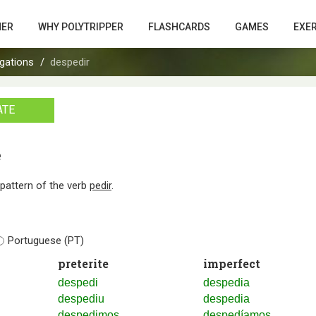
HER
WHY POLYTRIPPER
FLASHCARDS
GAMES
EXE
gations
despedir
ATE
e
n pattern of the verb
pedir
.
Portuguese (PT)
preterite
imperfect
despedi
despedia
despediu
despedia
despedimos
despedíamos