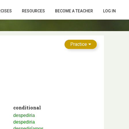
RCISES
RESOURCES
BECOME A TEACHER
LOG IN
Practice
conditional
despediria
despediria
despediríamos