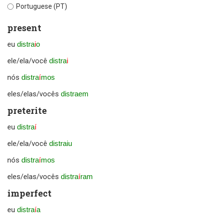
Portuguese (PT)
present
eu
distra
i
o
ele/ela/você
distra
i
nós
distra
í
mos
eles/elas/vocês
distraem
preterite
eu
distra
í
ele/ela/você
distraiu
nós
distra
í
mos
eles/elas/vocês
distra
í
ram
imperfect
eu
distra
í
a