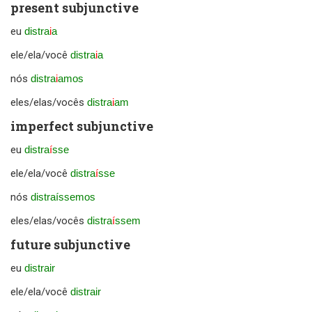
present subjunctive
eu
distra
i
a
ele/ela/você
distra
i
a
nós
distra
i
amos
eles/elas/vocês
distra
i
am
imperfect subjunctive
eu
distra
í
sse
ele/ela/você
distra
í
sse
nós
distraíssemos
eles/elas/vocês
distra
í
ssem
future subjunctive
eu
distrair
ele/ela/você
distrair