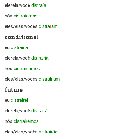
ele/ela/você
distra
í
a
nós
distraíamos
eles/elas/vocês
distra
í
am
conditional
eu
distrairia
ele/ela/você
distrairia
nós
distrairíamos
eles/elas/vocês
distrairiam
future
eu
distrairei
ele/ela/você
distrairá
nós
distrairemos
eles/elas/vocês
distrairão