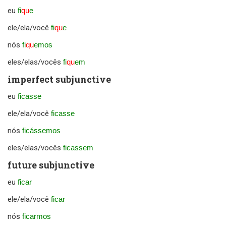
eu
fi
qu
e
ele/ela/você
fi
qu
e
nós
fi
qu
emos
eles/elas/vocês
fi
qu
em
imperfect subjunctive
eu
ficasse
ele/ela/você
ficasse
nós
ficássemos
eles/elas/vocês
ficassem
future subjunctive
eu
ficar
ele/ela/você
ficar
nós
ficarmos