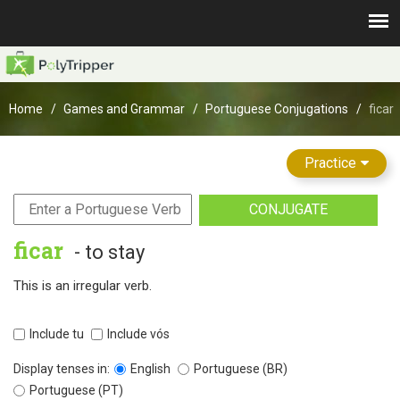
Home
Games and Grammar
Portuguese Conjugations
ficar
Practice
CONJUGATE
ficar
- to stay
This is an irregular verb.
Include tu
Include vós
Display tenses in:
English
Portuguese (BR)
Portuguese (PT)