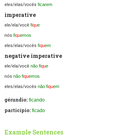
eles/elas/vocês
ficarem
imperative
ele/ela/você
fi
qu
e
nós
fi
qu
emos
eles/elas/vocês
fi
qu
em
negative imperative
ele/ela/você
não fi
qu
e
nós
não fi
qu
emos
eles/elas/vocês
não fi
qu
em
gérundio:
ficando
particípio:
ficado
Example Sentences