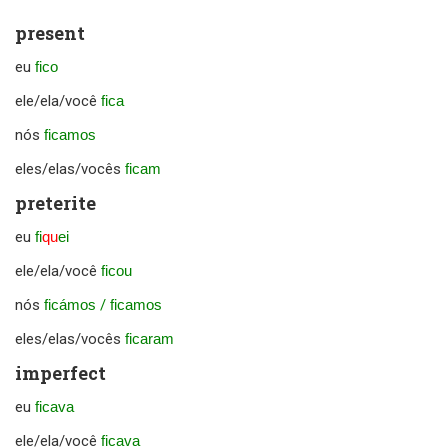
present
eu
fico
ele/ela/você
fica
nós
ficamos
eles/elas/vocês
ficam
preterite
eu
fi
qu
ei
ele/ela/você
ficou
nós
ficámos
/
ficamos
eles/elas/vocês
ficaram
imperfect
eu
ficava
ele/ela/você
ficava