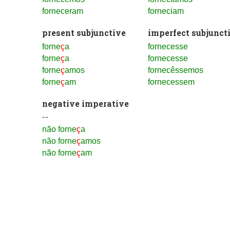
forneceram
forneciam
present subjunctive
imperfect subjunct
forne
ç
a
fornecesse
forne
ç
a
fornecesse
forne
ç
amos
fornecêssemos
forne
ç
am
fornecessem
negative imperative
--
não forne
ç
a
não forne
ç
amos
não forne
ç
am