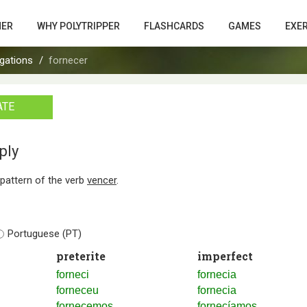
HER
WHY POLYTRIPPER
FLASHCARDS
GAMES
EXE
gations
fornecer
ATE
ply
n pattern of the verb
vencer
.
Portuguese (PT)
preterite
imperfect
forneci
fornecia
forneceu
fornecia
fornecemos
fornecíamos