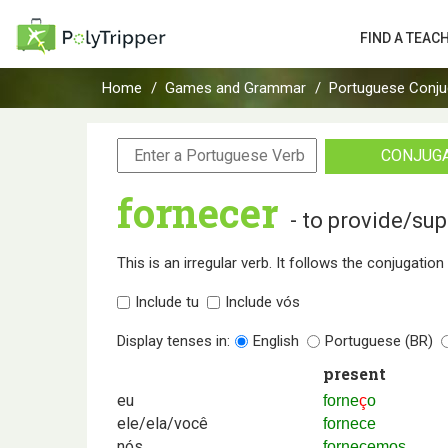
FIND A TEAC
Home
Games and Grammar
Portuguese Conju
CONJUG
fornecer
- to provide/sup
This is an irregular verb. It follows the conjugatio
Include tu
Include vós
Display tenses in:
English
Portuguese (BR)
present
eu
forne
ç
o
ele/ela/você
fornece
nós
fornecemos