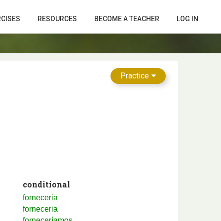
RCISES
RESOURCES
BECOME A TEACHER
LOG IN
Practice
conditional
forneceria
forneceria
forneceríamos