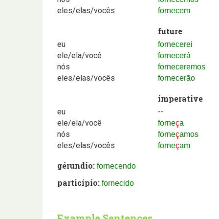
eles/elas/vocês
fornecem
future
eu
fornecerei
ele/ela/você
fornecerá
nós
forneceremos
eles/elas/vocês
fornecerão
imperative
eu
--
ele/ela/você
forne
ç
a
nós
forne
ç
amos
eles/elas/vocês
forne
ç
am
gérundio:
fornecendo
particípio:
fornecido
Example Sentences