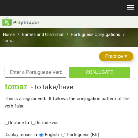
Home
Games and Grammar
Portuguese Conjugations
tomar
Practice
CONJUGATE
tomar
- to take/have
This is a regular verb. It follows the conjugation pattern of the
verb
falar
.
Include tu
Include vós
Display tenses in:
English
Portuguese (BR)