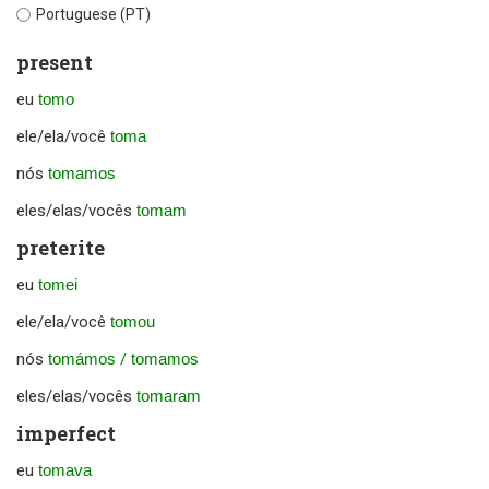
Portuguese (PT)
present
eu
tomo
ele/ela/você
toma
nós
tomamos
eles/elas/vocês
tomam
preterite
eu
tomei
ele/ela/você
tomou
nós
tomámos
/
tomamos
eles/elas/vocês
tomaram
imperfect
eu
tomava