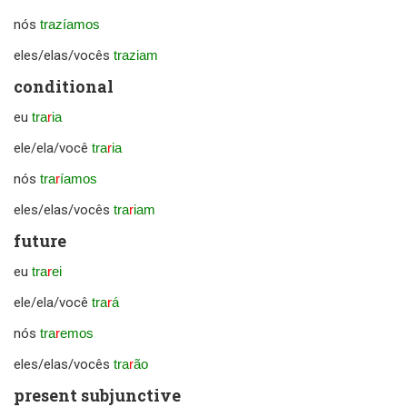
nós
trazíamos
eles/elas/vocês
traziam
conditional
eu
tra
r
ia
ele/ela/você
tra
r
ia
nós
tra
r
íamos
eles/elas/vocês
tra
r
iam
future
eu
tra
r
ei
ele/ela/você
tra
r
á
nós
tra
r
emos
eles/elas/vocês
tra
r
ão
present subjunctive