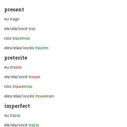
present
eu
tra
g
o
ele/ela/você
tra
z
nós
trazemos
eles/elas/vocês
trazem
preterite
eu
tr
ouxe
ele/ela/você
tr
ouxe
nós
tr
oux
emos
eles/elas/vocês
tr
oux
eram
imperfect
eu
trazia
ele/ela/você
trazia