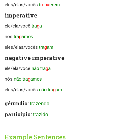
eles/elas/vocês
tr
oux
erem
imperative
ele/ela/você
tra
g
a
nós
tra
g
amos
eles/elas/vocês
tra
g
am
negative imperative
ele/ela/você
não tra
g
a
nós
não tra
g
amos
eles/elas/vocês
não tra
g
am
gérundio:
trazendo
particípio:
trazido
Example Sentences