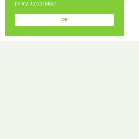
policy.
Learn More
OK
Because human students need human teachers.
FOLLOW US