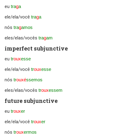
eu
tra
g
a
ele/ela/você
tra
g
a
nós
tra
g
amos
eles/elas/vocês
tra
g
am
imperfect subjunctive
eu
tr
oux
esse
ele/ela/você
tr
oux
esse
nós
tr
ouxé
ssemos
eles/elas/vocês
tr
oux
essem
future subjunctive
eu
tr
oux
er
ele/ela/você
tr
oux
er
nós
tr
oux
ermos