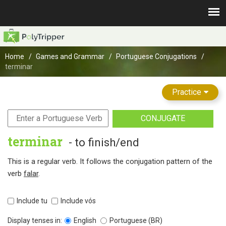
Home
Games and Grammar
Portuguese Conjugations
terminar
Practice
CONJUGATE
terminar
- to finish/end
This is a regular verb. It follows the conjugation pattern of the
verb
falar
.
Include tu
Include vós
Display tenses in:
English
Portuguese (BR)